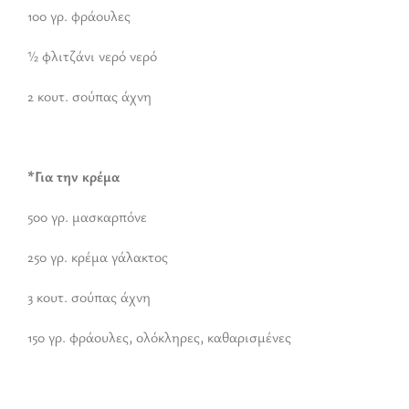
100 γρ. φράουλες
½ φλιτζάνι νερό νερό
2 κουτ. σούπας άχνη
*Για την κρέμα
500 γρ. μασκαρπόνε
250 γρ. κρέμα γάλακτος
3 κουτ. σούπας άχνη
150 γρ. φράουλες, ολόκληρες, καθαρισμένες