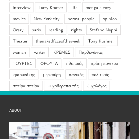
interview
Larry Kramer
life
met gala 2025
movies
New York city
normal people
opinion
Orsay
paris
reading
rights
Stefano Nappi
Theater
thenakedfaceoftheweek
Tony Kushner
woman
writer
ΚΡΕΜΕΣ
Παρθενώνας
ΤΟΥΡΤΕΣ
ΦΡΟΥΤΑ
ηθοποιός
κρίση πανικού
κραουνάκης
μερκούρη
πανικός
πολιτικός
σπείρα σπείρα
ψυχοθεραπευτής
ψυχολόγος
ABOUT