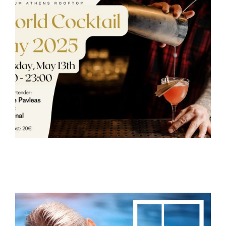
Via Maris – Μια βερμουτερία στο κέντρο του Ψυρρή