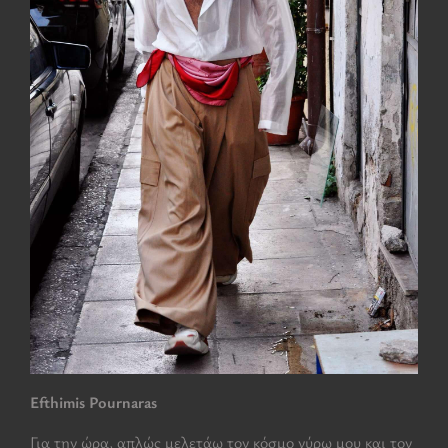
Efthimis Pournaras
Για την ώρα, απλώς μελετάω τον κόσμο γύρω μου και τον