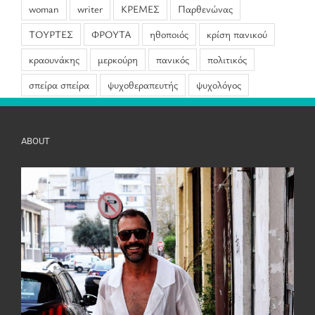
woman
writer
ΚΡΕΜΕΣ
Παρθενώνας
ΤΟΥΡΤΕΣ
ΦΡΟΥΤΑ
ηθοποιός
κρίση πανικού
κραουνάκης
μερκούρη
πανικός
πολιτικός
σπείρα σπείρα
ψυχοθεραπευτής
ψυχολόγος
ABOUT