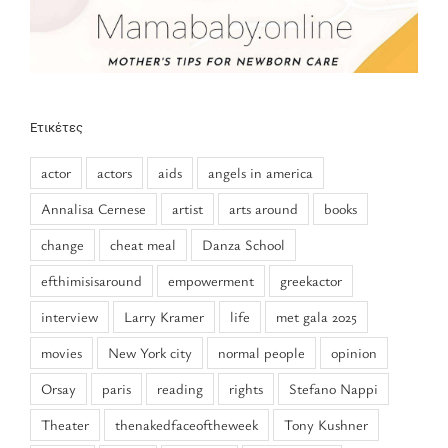
Ετικέτες
actor
actors
aids
angels in america
Annalisa Cernese
artist
arts around
books
change
cheat meal
Danza School
efthimisisaround
empowerment
greekactor
interview
Larry Kramer
life
met gala 2025
movies
New York city
normal people
opinion
Orsay
paris
reading
rights
Stefano Nappi
Theater
thenakedfaceoftheweek
Tony Kushner