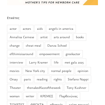
Ετικέτες
actor
actors
aids
angels in america
Annalisa Cernese
artist
arts around
books
change
cheat meal
Danza School
efthimisisaround
empowerment
greekactor
interview
Larry Kramer
life
met gala 2025
movies
New York city
normal people
opinion
Orsay
paris
reading
rights
Stefano Nappi
Theater
thenakedfaceoftheweek
Tony Kushner
woman
writer
ΚΡΕΜΕΣ
Παρθενώνας
ΤΟΥΡΤΕΣ
ΦΡΟΥΤΑ
ηθοποιός
κρίση πανικού