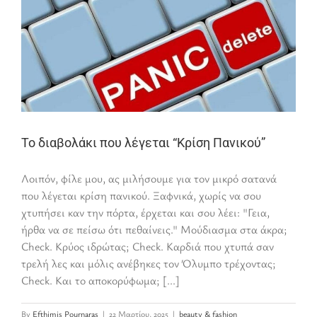
Το διαβολάκι που λέγεται “Κρίση Πανικού”
Λοιπόν, φίλε μου, ας μιλήσουμε για τον μικρό σατανά
που λέγεται κρίση πανικού. Ξαφνικά, χωρίς να σου
χτυπήσει καν την πόρτα, έρχεται και σου λέει: "Γεια,
ήρθα να σε πείσω ότι πεθαίνεις." Μούδιασμα στα άκρα;
Check. Κρύος ιδρώτας; Check. Καρδιά που χτυπά σαν
τρελή λες και μόλις ανέβηκες τον Όλυμπο τρέχοντας;
Check. Και το αποκορύφωμα; [...]
By
Efthimis Pournaras
|
22 Μαρτίου, 2025
|
beauty & fashion