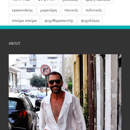
κραουνάκης
μερκούρη
πανικός
πολιτικός
σπείρα σπείρα
ψυχοθεραπευτής
ψυχολόγος
ABOUT