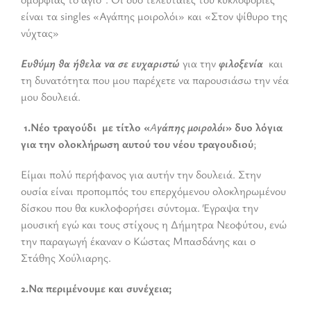
είναι τα singles «Αγάπης μοιρολόι» και «Στον ψίθυρο της
νύχτας»
Ευθύμη θα ήθελα να σε
ευχαριστώ
για την
φιλοξενία
και
τη δυνατότητα που μου παρέχετε να παρουσιάσω την νέα
μου δουλειά.
1.Νέο τραγούδι με τίτλο «
Α
γάπης μοιρολόι
»
δυο λόγια
για την
ολοκλήρωση αυτού του νέου τραγουδιού
;
Είμαι πολύ περήφανος για αυτήν την δουλειά. Στην
ουσία είναι προπομπός του επερχόμενου ολοκληρωμένου
δίσκου που θα κυκλοφορήσει σύντομα. Έγραψα την
μουσική εγώ και τους στίχους η Δήμητρα Νεοφύτου, ενώ
την παραγωγή έκαναν ο Κώστας Μπασδάνης και ο
Στάθης Χούλιαρης.
2.Να περιμένουμε και συνέχεια;