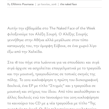
By
Efthimis Pournaras
|
30 Ιουνίου, 2016
|
the naked face
Αυτήν την εβδομάδα στο The Naked Face of the Week
φιλοξενούμε τον Αλέξη Σουρή. Ο Αλέξης Σουρής
γεννήθηκε στην Αθήνα αλλά μεγάλωσε στον τόπο
καταγωγής του, την όμορφη Εύβοια, σε ένα χωριό λίγο
έξω από την Χαλκίδα.
Στα 18 του πήγε στα Ιωάννινα για να σπουδάσει και σιγά
σιγά άρχισε να ασχολείται επαγγελματικά με το τραγούδι
και την μουσική, τραγουδώντας σε τοπικές σκηνές της
πόλης. Το 2012 κυκλοφόρησε η πρώτη του δισκογραφική
δουλειά, ένα EP με τίτλο “Στιγμές” και 3 τραγούδια σε
μουσική και στίχους του ίδιου. Από τότε ακολούθησαν κι
άλλες δουλειές ενώ τον Ιανουάριο του 2015 κυκλοφόρησε
το καινούριο του CD με 4 νέα τραγούδια με τίτλο “Της
ομορφιάς το άγιο”. Oι δύο τελευταίες του κυκλοφορίες