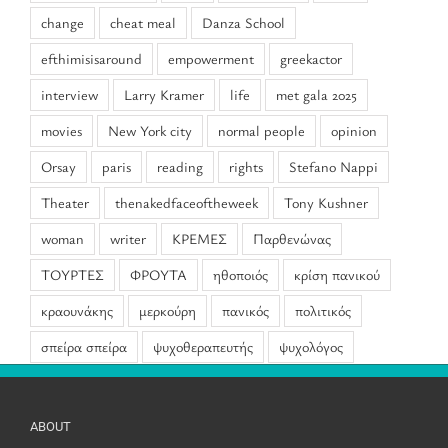
change
cheat meal
Danza School
efthimisisaround
empowerment
greekactor
interview
Larry Kramer
life
met gala 2025
movies
New York city
normal people
opinion
Orsay
paris
reading
rights
Stefano Nappi
Theater
thenakedfaceoftheweek
Tony Kushner
woman
writer
ΚΡΕΜΕΣ
Παρθενώνας
ΤΟΥΡΤΕΣ
ΦΡΟΥΤΑ
ηθοποιός
κρίση πανικού
κραουνάκης
μερκούρη
πανικός
πολιτικός
σπείρα σπείρα
ψυχοθεραπευτής
ψυχολόγος
ABOUT