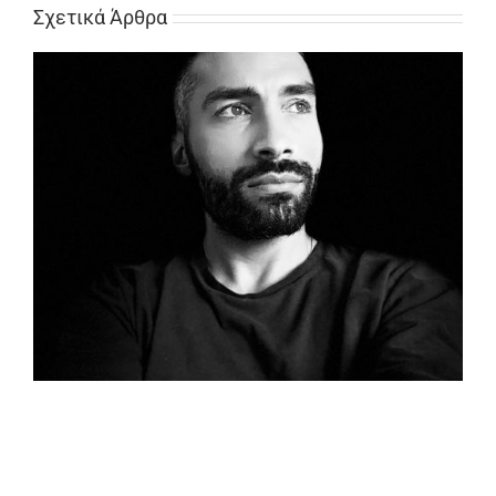
Σχετικά Άρθρα
Ο Στέφανος Κακαβούλης μας αποκαλύπτει πτυχές του
εαυτού του!