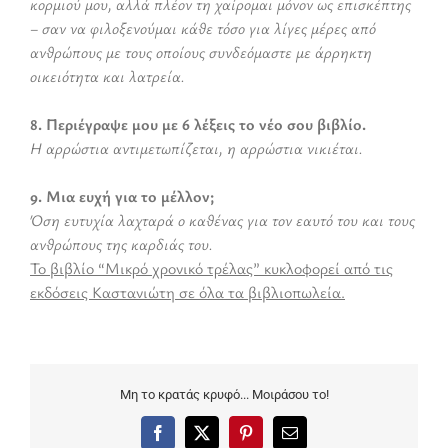
κορμιού μου, αλλά πλέον τη χαίρομαι μόνον ως επισκέπτης
– σαν να φιλοξενούμαι κάθε τόσο για λίγες μέρες από
ανθρώπους με τους οποίους συνδεόμαστε με άρρηκτη
οικειότητα και λατρεία.
8. Περιέγραψε μου με 6 λέξεις το νέο σου βιβλίο.
Η αρρώστια αντιμετωπίζεται, η αρρώστια νικιέται.
9. Μια ευχή για το μέλλον;
Όση ευτυχία λαχταρά ο καθένας για τον εαυτό του και τους
ανθρώπους της καρδιάς του.
Το βιβλίο “Μικρό χρονικό τρέλας” κυκλοφορεί από τις
εκδόσεις Καστανιώτη σε όλα τα βιβλιοπωλεία.
Μη το κρατάς κρυφό... Μοιράσου το!
Facebook
X
Pinterest
Email