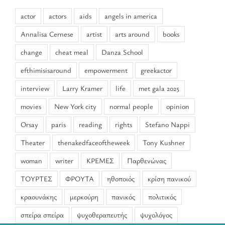
actor
actors
aids
angels in america
Annalisa Cernese
artist
arts around
books
change
cheat meal
Danza School
efthimisisaround
empowerment
greekactor
interview
Larry Kramer
life
met gala 2025
movies
New York city
normal people
opinion
Orsay
paris
reading
rights
Stefano Nappi
Theater
thenakedfaceoftheweek
Tony Kushner
woman
writer
ΚΡΕΜΕΣ
Παρθενώνας
ΤΟΥΡΤΕΣ
ΦΡΟΥΤΑ
ηθοποιός
κρίση πανικού
κραουνάκης
μερκούρη
πανικός
πολιτικός
σπείρα σπείρα
ψυχοθεραπευτής
ψυχολόγος