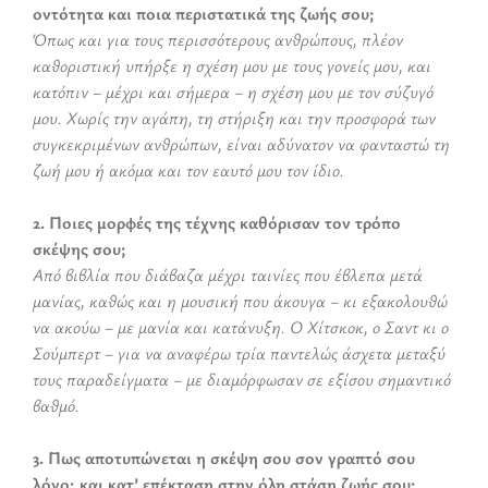
οντότητα και ποια περιστατικά της ζωής σου;
Όπως και για τους περισσότερους ανθρώπους, πλέον
καθοριστική υπήρξε η σχέση μου με τους γονείς μου, και
κατόπιν – μέχρι και σήμερα – η σχέση μου με τον σύζυγό
μου. Χωρίς την αγάπη, τη στήριξη και την προσφορά των
συγκεκριμένων ανθρώπων, είναι αδύνατον να φανταστώ τη
ζωή μου ή ακόμα και τον εαυτό μου τον ίδιο.
2. Ποιες μορφές της τέχνης καθόρισαν τον τρόπο
σκέψης σου;
Από βιβλία που διάβαζα μέχρι ταινίες που έβλεπα μετά
μανίας, καθώς και η μουσική που άκουγα – κι εξακολουθώ
να ακούω – με μανία και κατάνυξη. Ο Χίτσκοκ, ο Σαντ κι ο
Σούμπερτ – για να αναφέρω τρία παντελώς άσχετα μεταξύ
τους παραδείγματα – με διαμόρφωσαν σε εξίσου σημαντικό
βαθμό.
3. Πως αποτυπώνεται η σκέψη σου σον γραπτό σου
λόγο; και κατ’ επέκταση στην όλη στάση ζωής σου;