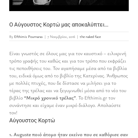
Ο Αύγουστος Κορτώ μας αποκαλύπτει…
By
Efthimis Pournaras
|
7 Νοεμβρίου, 2016
|
the naked face
Είναι γνωστός σε όλους μας για τον καυστικό – ειλικρινή
τρόπο γραφής του καθώς και για τον τρόπο που εκφράζει
τις πεποιθήσεις του. Τον αγαπήσαμε μέσα από τα βιβλία
του, ειδικά όμως από το βιβλίο της Κατερίνας. Άνθρωπος
με πολλές πτυχές, που δε δίστασε να μιλήσει για το
τέρας της τρέλας και να ξεγυμνωθεί μέσα από το νέο του
βιβλίο
“Μικρό χρονικό τρέλας”
. Το Efthimis.gr τον
συνάντησε και είχαμε έναν μικρό διάλογο. Απολαύστε
τον!
Αύγουστος Κορτώ
1. Auguste πoιό άτομο ήταν εκείνο που σε καθόρισε σαν