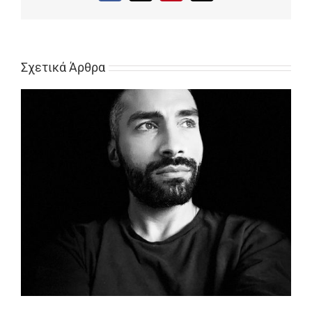
Σχετικά Άρθρα
Ο Στέφανος Κακαβούλης μας αποκαλύπτει πτυχές του
εαυτού του!