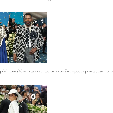
φαρδιά παντελόνια και εντυπωσιακό καπέλο, προσφέροντας μια μοντ