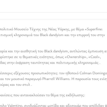
ολιτικό Μουσείο Τέχνης της Νέας Υόρκης, με θέμα «Superfine:
λιτισμική κληρονομιά του Black dandyism και την επιρροή του στην
στορία και την αισθητική του Black dandyism, αντλώντας έμπνευση α
χωρίστηκε σε 12 θεματικές ενότητες, όπως «Ownership», «Cool»,
όδας στην έκφραση ταυτότητας και πολιτισμικής κληρονομιάς .
τέσσερις εξέχουσες προσωπικότητες: τον ηθοποιό Colman Domingo
και τον μουσικό παραγωγό Pharrell Williams. Η παρουσία τους ενί
ύρας και του στυλ .
φανίσεις που αντανακλούσαν το θέμα της εκδήλωσης:
ολο Valentino, συνδυάζοντας μοτίβα και αξεσουάρ που απέδιδαν 