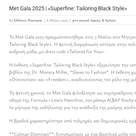
Met Gala 2025 | «Superfine: Tailoring Black Style»
By
Efthimis Pournaras
|
6 Μαΐου, 2025
|
arts around
,
beauty & fashion
Το Met Gala 2025 πραγματοποιήθηκε στις 5 Μαΐου στο Μητροπ
Tailoring Black Style». Η φετινή διοργάνωση εστίασε στην πο
ανδρική μόδα, με dress code «Tailored for You» .
Η έκθεση «Superfine: Tailoring Black Style» εξερεύνησε την ι
βιβλίο της Dr. Monica Miller, *Slaves to Fashion*. Η έκθεση 
«Distinction» και «Freedom», αναδεικνύοντας τον ρόλο της μ
Τη φετινή χρονιά, το Met Gala φιλοξένησε ως συμπροέδρους 
οδηγό της Formula 1 Lewis Hamilton, τον ράπερ A\$AP Rocky 
το μήνυμα της εκδήλωσης για την ανάδειξη της μαύρης κουλτο
Η βραδιά χαρακτηρίστηκε από τολμηρές και δημιουργικές εμ
**Colman Domingo**: Εντυπωσίασε με ένα βασιλικό μπλε σύν