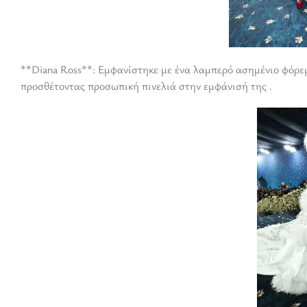
**Diana Ross**: Εμφανίστηκε με ένα λαμπερό ασημένιο φόρεμ
προσθέτοντας προσωπική πινελιά στην εμφάνισή της .