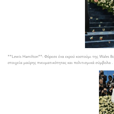
**Lewis Hamilton**: Φόρεσε ένα εκρού κοστούμι της Wales Bo
στοιχεία μαύρης πνευματικότητας και πολιτισμικά σύμβολα .