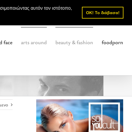
ησιμοποιώντας αυτόν τον ιστότοπο,
OK! Το διάβασα!
d face
arts around
beauty & fashion
foodporn
μενο