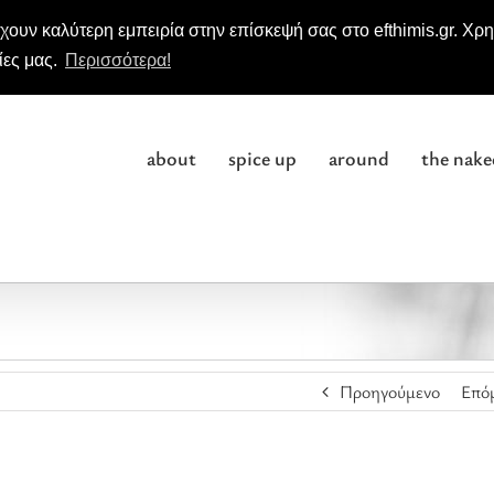
χουν καλύτερη εμπειρία στην επίσκεψή σας στο efthimis.gr. Χρ
ίες μας.
Περισσότερα!
about
spice up
around
the nake
Προηγούμενο
Επό