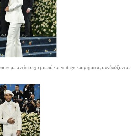
nner με αντίστοιχο μπερέ και vintage κοσμήματα, συνδυάζοντας