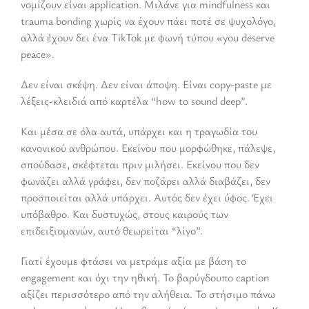
νομίζουν είναι application. Μιλάνε για mindfulness και
trauma bonding χωρίς να έχουν πάει ποτέ σε ψυχολόγο,
αλλά έχουν δει ένα TikTok με φωνή τύπου «you deserve
peace».
Δεν είναι σκέψη. Δεν είναι άποψη. Είναι copy-paste με
λέξεις-κλειδιά από καρτέλα “how to sound deep”.
Και μέσα σε όλα αυτά, υπάρχει και η τραγωδία του
κανονικού ανθρώπου. Εκείνου που μορφώθηκε, πάλεψε,
σπούδασε, σκέφτεται πριν μιλήσει. Εκείνου που δεν
φωνάζει αλλά γράφει, δεν ποζάρει αλλά διαβάζει, δεν
προσποιείται αλλά υπάρχει. Αυτός δεν έχει ύφος. Έχει
υπόβαθρο. Και δυστυχώς, στους καιρούς των
επιδειξιομανών, αυτό θεωρείται “λίγο”.
Γιατί έχουμε φτάσει να μετράμε αξία με βάση το
engagement και όχι την ηθική. Το βαρύγδουπο caption
αξίζει περισσότερο από την αλήθεια. Το στήσιμο πάνω