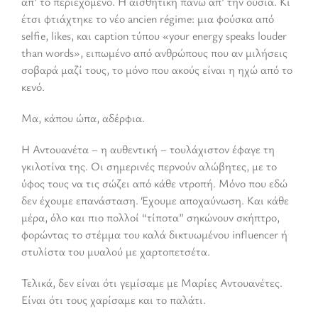
απ’ το περιεχόμενο. Η αισθητική πάνω απ’ την ουσία. Κι
έτσι φτιάχτηκε το νέο ancien régime: μια φούσκα από
selfie, likes, και caption τύπου «your energy speaks louder
than words», ειπωμένο από ανθρώπους που αν μιλήσεις
σοβαρά μαζί τους, το μόνο που ακούς είναι η ηχώ από το
κενό.
Μα, κάπου ώπα, αδέρφια.
Η Αντουανέτα – η αυθεντική – τουλάχιστον έφαγε τη
γκιλοτίνα της. Οι σημερινές περνούν αλώβητες, με το
ύφος τους να τις σώζει από κάθε ντροπή. Μόνο που εδώ
δεν έχουμε επανάσταση. Έχουμε αποχαύνωση. Και κάθε
μέρα, όλο και πιο πολλοί “τίποτα” σηκώνουν σκήπτρο,
φορώντας το στέμμα του καλά δικτυωμένου influencer ή
στυλίστα του μυαλού με χαρτοπετσέτα.
Τελικά, δεν είναι ότι γεμίσαμε με Μαρίες Αντουανέτες.
Είναι ότι τους χαρίσαμε και το παλάτι.