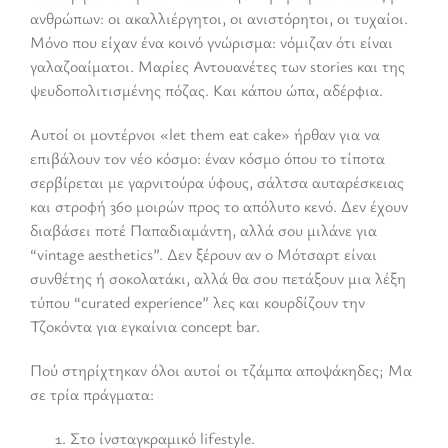
ανθρώπων: οι ακαλλιέργητοι, οι ανιστόρητοι, οι τυχαίοι.
Μόνο που είχαν ένα κοινό γνώρισμα: νόμιζαν ότι είναι
γαλαζοαίματοι. Μαρίες Αντουανέτες των stories και της
ψευδοπολιτισμένης πόζας. Και κάπου ώπα, αδέρφια.
Αυτοί οι μοντέρνοι «let them eat cake» ήρθαν για να
επιβάλουν τον νέο κόσμο: έναν κόσμο όπου το τίποτα
σερβίρεται με γαρνιτούρα ύφους, σάλτσα αυταρέσκειας
και στροφή 360 μοιρών προς το απόλυτο κενό. Δεν έχουν
διαβάσει ποτέ Παπαδιαμάντη, αλλά σου μιλάνε για
“vintage aesthetics”. Δεν ξέρουν αν ο Μότσαρτ είναι
συνθέτης ή σοκολατάκι, αλλά θα σου πετάξουν μια λέξη
τύπου “curated experience” λες και κουρδίζουν την
Τζοκόντα για εγκαίνια concept bar.
Πού στηρίχτηκαν όλοι αυτοί οι τζάμπα αποψάκηδες; Μα
σε τρία πράγματα:
Στο ίνσταγκραμικό lifestyle.