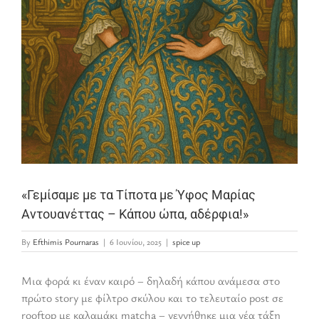
«Γεμίσαμε με τα Τίποτα με Ύφος Μαρίας
Αντουανέττας – Κάπου ώπα, αδέρφια!»
By
Efthimis Pournaras
|
6 Ιουνίου, 2025
|
spice up
Μια φορά κι έναν καιρό – δηλαδή κάπου ανάμεσα στο
πρώτο story με φίλτρο σκύλου και το τελευταίο post σε
rooftop με καλαμάκι matcha – γεννήθηκε μια νέα τάξη