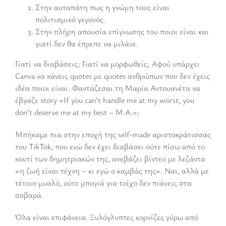
Στην αυταπάτη πως η γνώμη τους είναι
πολιτισμικό γεγονός.
Στην πλήρη απουσία επίγνωσης του ποιοι είναι και
γιατί δεν θα έπρεπε να μιλάνε.
Γιατί να διαβάσεις; Γιατί να μορφωθείς; Αφού υπάρχει
Canva να κάνεις quotes με quotes ανθρώπων που δεν έχεις
ιδέα ποιοι είναι. Φαντάζεσαι τη Μαρία Αντουανέτα να
έβγαζε story «If you can’t handle me at my worst, you
don’t deserve me at my best – M.A.»;
Μπήκαμε πια στην εποχή της self-made αριστοκράτισσας
του TikTok, που ενώ δεν έχει διαβάσει ούτε πίσω από το
κουτί των δημητριακών της, ανεβάζει βίντεο με λεζάντα
«η ζωή είναι τέχνη – κι εγώ ο καμβάς της». Ναι, αλλά με
τέτοιο μυαλό, ούτε μπογιά για τοίχο δεν πιάνεις στα
σοβαρά.
Όλα είναι επιφάνεια. Ξυλόγλυπτες κορνίζες γύρω από