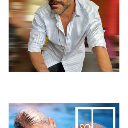
Της Οσίας Κεντραρισμένης Μαλακίας το Ανάγνωσμα…
Πρόσχωμεν!