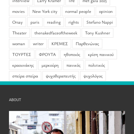
interview
Larry Kramer
life
met gala 2025
movies
New York city
normal people
opinion
Orsay
paris
reading
rights
Stefano Nappi
Theater
thenakedfaceoftheweek
Tony Kushner
woman
writer
ΚΡΕΜΕΣ
Παρθενώνας
ΤΟΥΡΤΕΣ
ΦΡΟΥΤΑ
ηθοποιός
κρίση πανικού
κραουνάκης
μερκούρη
πανικός
πολιτικός
σπείρα σπείρα
ψυχοθεραπευτής
ψυχολόγος
ABOUT