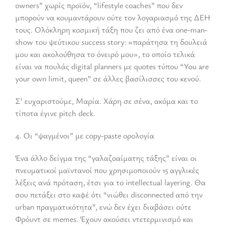
owners” χωρίς προϊόν, “lifestyle coaches” που δεν
μπορούν να κουμαντάρουν ούτε τον λογαριασμό της ΔΕΗ
τους. Ολόκληρη κοσμική τάξη που ζει από ένα one-man-
show του ψεύτικου success story: «παράτησα τη δουλειά
μου και ακολούθησα το όνειρό μου», το οποίο τελικά
είναι να πουλάς digital planners με quotes τύπου “You are
your own limit, queen” σε άλλες βασίλισσες του κενού.
Σ’ ευχαριστούμε, Μαρία. Χάρη σε σένα, ακόμα και το
τίποτα έγινε pitch deck.
4. Οι “ψαγμένοι” με copy-paste ορολογία
Ένα άλλο δείγμα της “γαλαζοαίματης τάξης” είναι οι
πνευματικοί μαϊντανοί που χρησιμοποιούν 15 αγγλικές
λέξεις ανά πρόταση, έτσι για το intellectual layering. Θα
σου πετάξει στο καφέ ότι “νιώθει disconnected από την
urban πραγματικότητα”, ενώ δεν έχει διαβάσει ούτε
Φρόυντ σε memes. Έχουν ακούσει ντετερμινισμό και