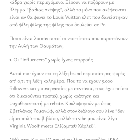
κάδρα χωρίς περιεχόμενο. Ξέρουν να ποζάρουν με
βλέμμα “βαθιάς σκέψης”, αλλά το μόνο που σκέφτονται
είναι αν θα φανεί το Louis Vuitton κλιπ που δανείστηκαν
από φίλη φίλης της φίλης που δουλεύει σε Pr.
Ποιοι είναι λοιπόν αυτοί οι νεο-τίποτα που παριστάνουν
την Αυλή των Θαυμάτων;
1. Οι “influencers” χωρίς ίχνος επιρροής
Αυτοί που έχουν πει τη λέξη brand περισσότερες φορές
απ’ ό,τι τη λέξη καλημέρα. Που το να έχουν 5.000
followers και 3 συνεργασίες με σεντόνια, τους έχει πείσει
ότι δικαιούνται τραπέζι χωρίς κράτηση και
ψυχοθεραπευτή με rebate. Κυκλοφορούν με ύφος
Σβετλάνας Ρομανώφ, αλλά στον διάλογο σου λένε “δεν
είμαι πολύ του βιβλίου, αλλά το vibe μου είναι λίγο
Virginia Woolf meets Ελίζαμπεθ Χάρλεϋ”.
Μάλιστα. Και το IQ σου είναι λίγο “τραπεζάκι ΙΚΕΑ