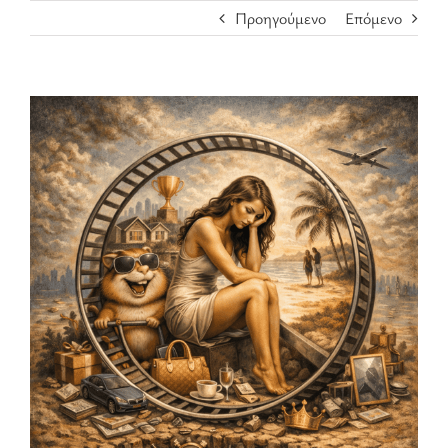
Προηγούμενο
Επόμενο
Προβολή
μεγαλύτερης
εικόνας