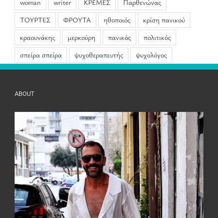
woman
writer
ΚΡΕΜΕΣ
Παρθενώνας
ΤΟΥΡΤΕΣ
ΦΡΟΥΤΑ
ηθοποιός
κρίση πανικού
κραουνάκης
μερκούρη
πανικός
πολιτικός
σπείρα σπείρα
ψυχοθεραπευτής
ψυχολόγος
ABOUT