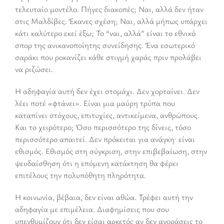
τελευταίο μοντέλο. Πήγες διακοπές; Ναι, αλλά δεν ήταν
στις Μαλδίβες. Έκανες σχέση; Ναι, αλλά μήπως υπάρχει
κάτι καλύτερο εκεί έξω; Το “ναι, αλλά” είναι το εθνικό
σπορ της ανικανοποίητης συνείδησης. Ένα εσωτερικό
σαράκι που ροκανίζει κάθε στιγμή χαράς πριν προλάβει
να ριζώσει.
Η αδηφαγία αυτή δεν έχει στομάχι. Δεν χορταίνει. Δεν
λέει ποτέ «φτάνει». Είναι μια μαύρη τρύπα που
καταπίνει στόχους, επιτυχίες, αντικείμενα, ανθρώπους.
Και το χειρότερο; Όσο περισσότερο της δίνεις, τόσο
περισσότερο απαιτεί. Δεν πρόκειται για ανάγκη· είναι
εθισμός. Εθισμός στη σύγκριση, στην επιβεβαίωση, στην
ψευδαίσθηση ότι η επόμενη κατάκτηση θα φέρει
επιτέλους την πολυπόθητη πληρότητα.
Η κοινωνία, βέβαια, δεν είναι αθώα. Τρέφει αυτή την
αδηφαγία με επιμέλεια. Διαφημίσεις που σου
υπενθυμίζουν ότι δεν είσαι αρκετός αν δεν αγοράσεις το