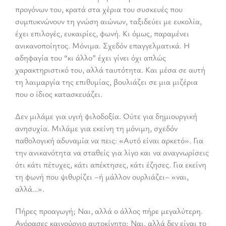
προγόνων του, κρατά στα χέρια του συσκευές που
συμπυκνώνουν τη γνώση αιώνων, ταξιδεύει με ευκολία,
έχει επιλογές, ευκαιρίες, φωνή. Κι όμως, παραμένει
ανικανοποίητος. Μόνιμα. Σχεδόν επαγγελματικά. Η
αδηφαγία του “κι άλλο” έχει γίνει όχι απλώς
χαρακτηριστικό του, αλλά ταυτότητα. Και μέσα σε αυτή
τη λαιμαργία της επιθυμίας, βουλιάζει σε μια μιζέρια
που ο ίδιος κατασκευάζει.
Δεν μιλάμε για υγιή φιλοδοξία. Ούτε για δημιουργική
ανησυχία. Μιλάμε για εκείνη τη μόνιμη, σχεδόν
παθολογική αδυναμία να πεις: «Αυτό είναι αρκετό». Για
την ανικανότητα να σταθείς για λίγο και να αναγνωρίσεις
ότι κάτι πέτυχες, κάτι απέκτησες, κάτι έζησες. Για εκείνη
τη φωνή που ψιθυρίζει –ή μάλλον ουρλιάζει– «ναι,
αλλά…».
Πήρες προαγωγή; Ναι, αλλά ο άλλος πήρε μεγαλύτερη.
Αγόρασες καινούργιο αυτοκίνητο; Ναι, αλλά δεν είναι το