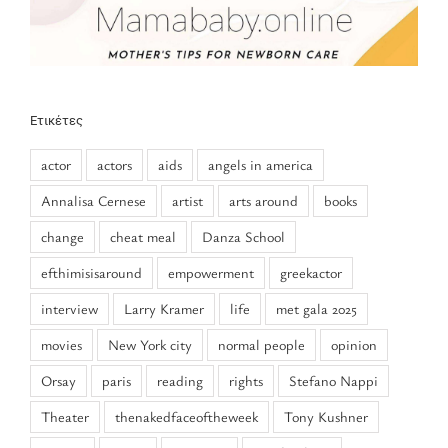
Ετικέτες
actor
actors
aids
angels in america
Annalisa Cernese
artist
arts around
books
change
cheat meal
Danza School
efthimisisaround
empowerment
greekactor
interview
Larry Kramer
life
met gala 2025
movies
New York city
normal people
opinion
Orsay
paris
reading
rights
Stefano Nappi
Theater
thenakedfaceoftheweek
Tony Kushner