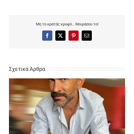
Μη το κρατάς κρυφό... Μοιράσου το!
Facebook
X
Pinterest
Email
Σχετικά Άρθρα
Της Οσίας Κεντραρισμένης Μαλακίας το Ανάγνωσμα…
Πρόσχωμεν!