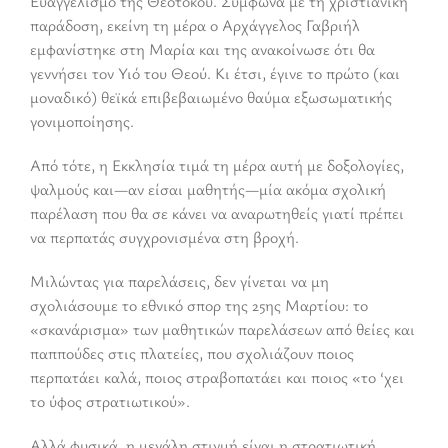
Ευαγγελισμό της Θεοτόκου. Σύμφωνα με τη χριστιανική
παράδοση, εκείνη τη μέρα ο Αρχάγγελος Γαβριήλ
εμφανίστηκε στη Μαρία και της ανακοίνωσε ότι θα
γεννήσει τον Υιό του Θεού. Κι έτσι, έγινε το πρώτο (και
μοναδικό) θεϊκά επιβεβαιωμένο θαύμα εξωσωματικής
γονιμοποίησης.
Από τότε, η Εκκλησία τιμά τη μέρα αυτή με δοξολογίες,
ψαλμούς και—αν είσαι μαθητής—μία ακόμα σχολική
παρέλαση που θα σε κάνει να αναρωτηθείς γιατί πρέπει
να περπατάς συγχρονισμένα στη βροχή.
Μιλώντας για παρελάσεις, δεν γίνεται να μη
σχολιάσουμε το εθνικό σπορ της 25ης Μαρτίου: το
«σκανάρισμα» των μαθητικών παρελάσεων από θείες και
παππούδες στις πλατείες, που σχολιάζουν ποιος
περπατάει καλά, ποιος στραβοπατάει και ποιος «το ‘χει
το ύφος στρατιωτικού».
Αλλά φυσικά, η μεγάλη στιγμή είναι η στρατιωτική