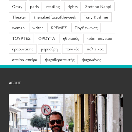
Orsay
paris
reading
rights
Stefano Nappi
Theater
thenakedfaceoftheweek
Tony Kushner
woman
writer
ΚΡΕΜΕΣ
Παρθενώνας
ΤΟΥΡΤΕΣ
ΦΡΟΥΤΑ
ηθοποιός
κρίση πανικού
κραουνάκης
μερκούρη
πανικός
πολιτικός
σπείρα σπείρα
ψυχοθεραπευτής
ψυχολόγος
ABOUT