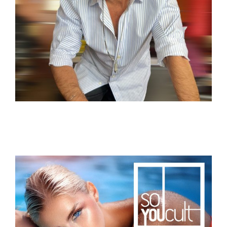
Της Οσίας Κεντραρισμένης Μαλακίας το Ανάγνωσμα…
Πρόσχωμεν!