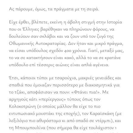
Ας πάρουμε, όμως, τα πράγματα με τη σειρά.
Είχε έρθει, βλέπετε, εκείνη η άβολη στιγμή στην Ιστορία
που οι Έλληνες βαρέθηκαν να πληρώνουν φόρους, να
δουλεύουν σαν σκλάβοι και να ζουν υπό τον ζυγό της
Οθωμανικής Αυτοκρατορίας. Δεν ήταν και μικρό πράγμα,
να είσαι υπόδουλος σχεδόν 400 χρόνια. Γιατί, μεταξύ μας,
το να σε κατακτήσουν είναι κακό, αλλά το να σε κρατάνε
υπόδουλο επί τέσσερις αιώνες είναι απλά αγένεια.
Έτσι, κάποιοι τύποι με τσαρούχια, μακριές γενειάδες και
σπαθιά που έμοιαζαν περισσότερο με διακοσμητικά για
το τζάκι, αποφάσισαν να πουν: «Φτάνει πια!». Με
αρχηγούς κάτι «περίεργους» τύπους όπως τον
Κολοκοτρώνη (ο οποίος μάλλον θα είχε το πιο
εντυπωσιακό μουστάκι της εποχής), τον Καραϊσκάκη (με
λεξιλόγιο πιο αθυρόστομο κι από οπαδό σε ντέρμπι), και
τη Μπουμπουλίνα (που σήμερα θα είχε τουλάχιστον 1